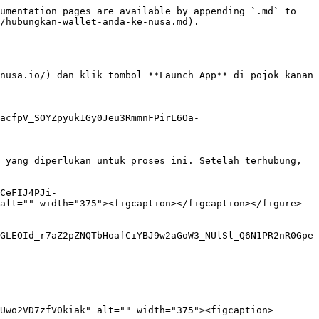
umentation pages are available by appending `.md` to 
/hubungkan-wallet-anda-ke-nusa.md).

nusa.io/) dan klik tombol **Launch App** di pojok kanan 
acfpV_SOYZpyuk1Gy0Jeu3RmmnFPirL6Oa-
 yang diperlukan untuk proses ini. Setelah terhubung, 
CeFIJ4PJi-
alt="" width="375"><figcaption></figcaption></figure>

GLEOId_r7aZ2pZNQTbHoafCiYBJ9w2aGoW3_NUlSl_Q6N1PR2nR0Gpe
Uwo2VD7zfV0kiak" alt="" width="375"><figcaption>