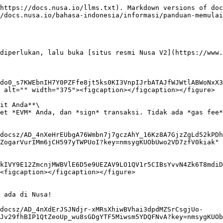
https://docs.nusa.io/llms.txt). Markdown versions of doc
/docs.nusa.io/bahasa-indonesia/informasi/panduan-memulai
diperlukan, lalu buka [situs resmi Nusa V2](https://www.
do0_s7KWEbnIH7Y0PZFfe8jt5ks0KI3VnpIJrbATAJfWJWtlABWoNxX3
 alt="" width="375"><figcaption></figcaption></figure>

it Anda**\

et *EVM* Anda, dan *sign* transaksi. Tidak ada *gas fee*
docsz/AD_4nXeHrEUbgA76Wmbn7j7gczAhY_16Kz8A7GjzZgLd52kPDh
ZogarVurIMm6jCH597yTWPUoI?key=nmsygKUObUwo2VD7zfV0kiak" 
kIVY9E12ZmcnjMWBVlE6D5e9UEZAV9LO1QV1r5CIBsYvvN4Zk6T8mdiD
<figcaption></figcaption></figure>

 ada di Nusa!

docsz/AD_4nXdErJSJNdjr-xMRsXhiwBVhai3dpdMZSrCsgjUo-
Jv29fhBIP1QtZeoUp_wu8sGDgYTF5Miwsm5YDQFNvA?key=nmsygKUOb