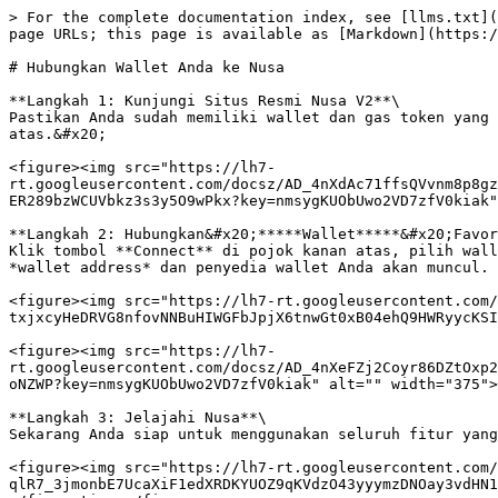
> For the complete documentation index, see [llms.txt](
page URLs; this page is available as [Markdown](https:/
# Hubungkan Wallet Anda ke Nusa

**Langkah 1: Kunjungi Situs Resmi Nusa V2**\

Pastikan Anda sudah memiliki wallet dan gas token yang 
atas.&#x20;

<figure><img src="https://lh7-
rt.googleusercontent.com/docsz/AD_4nXdAc71ffsQVvnm8p8gz
ER289bzWCUVbkz3s3y5O9wPkx?key=nmsygKUObUwo2VD7zfV0kiak"
**Langkah 2: Hubungkan&#x20;*****Wallet*****&#x20;Favor
Klik tombol **Connect** di pojok kanan atas, pilih wall
*wallet address* dan penyedia wallet Anda akan muncul.

<figure><img src="https://lh7-rt.googleusercontent.com/
txjxcyHeDRVG8nfovNNBuHIWGFbJpjX6tnwGt0xB04ehQ9HWRyycKSI
<figure><img src="https://lh7-
rt.googleusercontent.com/docsz/AD_4nXeFZj2Coyr86DZtOxp2
oNZWP?key=nmsygKUObUwo2VD7zfV0kiak" alt="" width="375">
**Langkah 3: Jelajahi Nusa**\

Sekarang Anda siap untuk menggunakan seluruh fitur yang
<figure><img src="https://lh7-rt.googleusercontent.com/
qlR7_3jmonbE7UcaXiF1edXRDKYUOZ9qKVdzO43yyymzDNOay3vdHN1